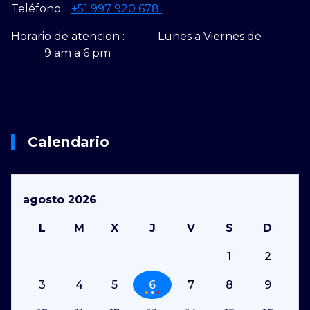
Teléfono:
+51 997 920 678
Horario de atencion : Lunes a Viernes de
9 am a 6 pm
Calendario
agosto 2026
L
M
X
J
V
S
D
1
2
3
4
5
6
7
8
9